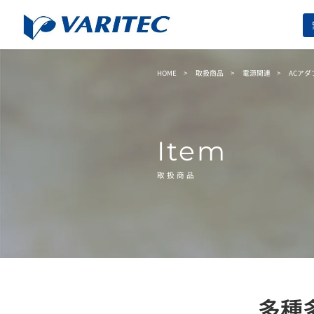
HOME
取扱商品
電源関連
ACアダ
Item
取扱商品
多種