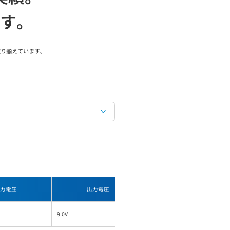
す。
取り揃えています。
力電圧
出力電圧
出力電流
9.0V
0.7A