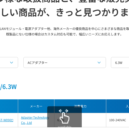
しい商品が、
きっと見つかりま
LANモジュール・電源アダプター他、海外メーカーの優良商品を中心にさまざまな商品を
既製品にない仕様の場合はカスタム対応も可能で、幅広いニーズにお応えします。
ACアダプター
6.3W
6.3W
メーカー
消費電力
入
Adapter Technology
6T-W090□
6.3W
100-240VAC
Co., Ltd
scrollable