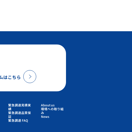
ムはこちら
緊急調達見積実
About us
績
環境への取り組
緊急調達品質保
み
証
News
緊急調達 FAQ