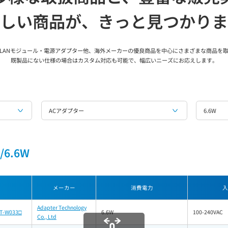
しい商品が、
きっと見つかりま
LANモジュール・電源アダプター他、海外メーカーの優良商品を中心にさまざまな商品を
既製品にない仕様の場合はカスタム対応も可能で、幅広いニーズにお応えします。
ACアダプター
6.6W
6.6W
メーカー
消費電力
入
Adapter Technology
T-W033□
6.6W
100-240VAC
Co., Ltd