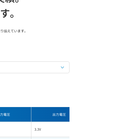
す。
取り揃えています。
力電圧
出力電圧
出力電流
3.3V
2.00A