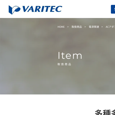
HOME
取扱商品
電源関連
ACアダ
Item
取扱商品
多種