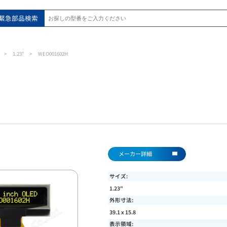
緊急部品検索
1.23"
WEO001602H
メーカー詳細
サイズ:
1.23"
外形寸法:
39.1 x 15.8
表示領域: