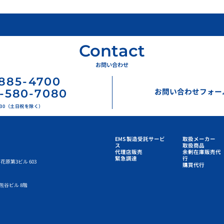
Contact
お問い合わせ
885
-
4700
お問い合わせフォー
-580-7080
17:30（土日祝を除く）
EMS 製造受託サービ
取扱メーカー
ス
取扱商品
代理店販売
余剰在庫販売代
緊急調達
行
花原第3ビル 603
購買代行
熊谷ビル 8階