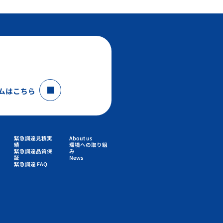
ムはこちら
緊急調達見積実
About us
績
環境への取り組
緊急調達品質保
み
証
News
緊急調達 FAQ