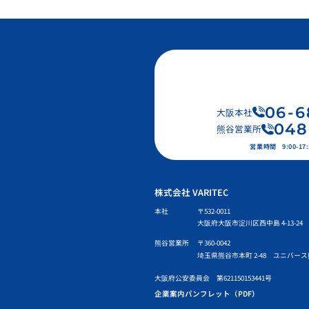
06
-
6
大阪本社
048
熊谷営業所
営業時間
9:00-
株式会社 VARITEC
本社
〒532-0011
大阪府大阪市淀川区西中島 4-13-24 
熊谷営業所
〒360-0042
埼玉県熊谷市本町 2-48 ユニバース
大阪府公安委員会 第621150153441号
企業案内パンフレット（PDF）