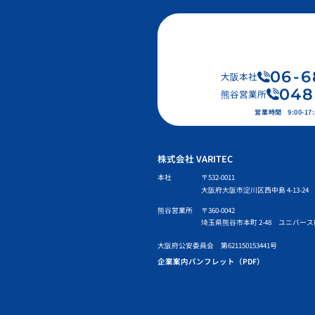
06
-
6
大阪本社
048
熊谷営業所
営業時間
9:00-
株式会社 VARITEC
本社
〒532-0011
大阪府大阪市淀川区西中島 4-13-24 
熊谷営業所
〒360-0042
埼玉県熊谷市本町 2-48 ユニバース
大阪府公安委員会 第621150153441号
企業案内パンフレット（PDF）