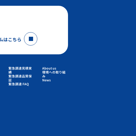
ムはこちら
緊急調達見積実
About us
績
環境への取り組
緊急調達品質保
み
証
News
緊急調達 FAQ