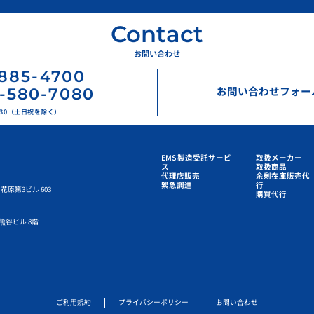
Contact
お問い合わせ
885
-
4700
お問い合わせフォー
-580-7080
17:30（土日祝を除く）
EMS 製造受託サービ
取扱メーカー
ス
取扱商品
代理店販売
余剰在庫販売代
緊急調達
行
花原第3ビル 603
購買代行
熊谷ビル 8階
ご利用規約
プライバシーポリシー
お問い合わせ