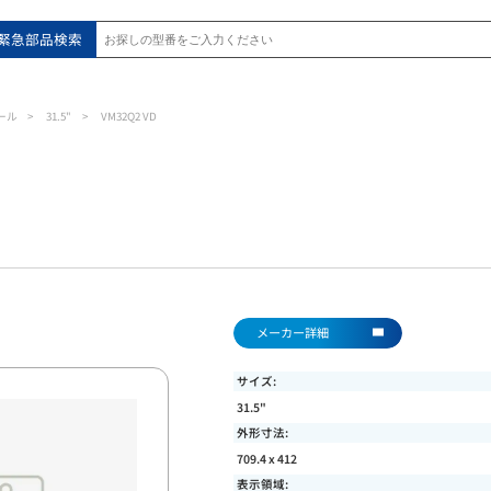
緊急部品検索
ール
31.5"
VM32Q2 VD
メーカー詳細
サイズ:
31.5"
外形寸法:
709.4 x 412
表示領域: