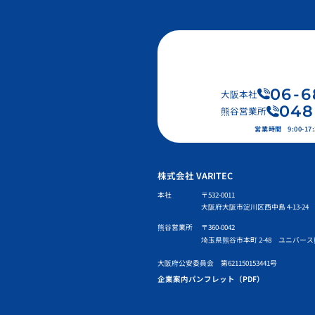
06
-
6
大阪本社
048
熊谷営業所
営業時間
9:00-
株式会社 VARITEC
本社
〒532-0011
大阪府大阪市淀川区西中島 4-13-24 
熊谷営業所
〒360-0042
埼玉県熊谷市本町 2-48 ユニバース
大阪府公安委員会 第621150153441号
企業案内パンフレット（PDF）