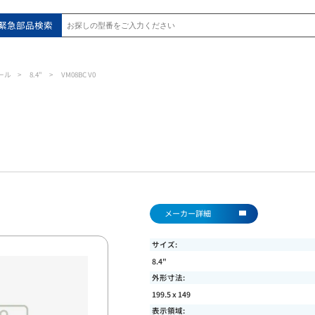
緊急部品検索
ール
8.4"
VM08BC V0
メーカー詳細
サイズ:
8.4"
外形寸法:
199.5 x 149
表示領域: