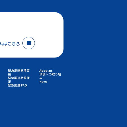
ムはこちら
緊急調達見積実
About us
績
環境への取り組
緊急調達品質保
み
証
News
緊急調達 FAQ