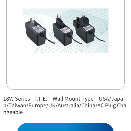
お問い合わせ
18W Series I.T.E. Wall Mount Type USA/Japa
n/Taiwan/Europe/UK/Australia/China/AC Plug Cha
ngeable