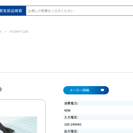
緊急部品検索
W
ATS040T-□200
0
メーカー詳細
消費電力:
40W
入力電圧:
100-240VAC
出力電圧: