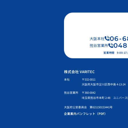
06
-
6
大阪本社
048
熊谷営業所
営業時間
9:00-
株式会社 VARITEC
本社
〒532-0011
大阪府大阪市淀川区西中島 4-13-24 
熊谷営業所
〒360-0042
埼玉県熊谷市本町 2-48 ユニバース
大阪府公安委員会 第621150153441号
企業案内パンフレット（PDF）