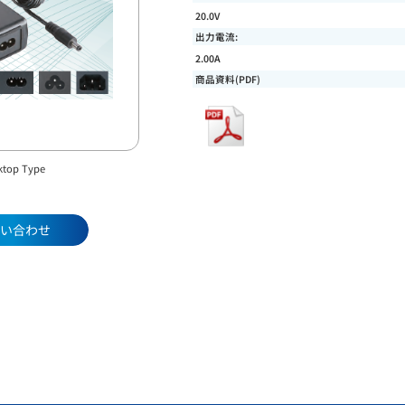
20.0V
出力電流:
2.00A
商品資料(PDF)
ktop Type
い合わせ