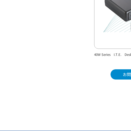
40W Series I.T.E. Des
お問